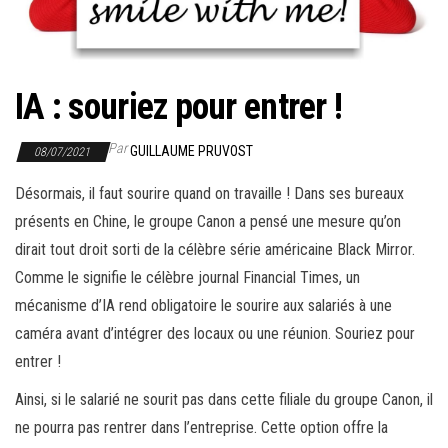
r
l
a
n
IA : souriez pour entrer !
a
v
Par
GUILLAUME PRUVOST
08/07/2021
i
Désormais, il faut sourire quand on travaille ! Dans ses bureaux
g
présents en Chine, le groupe Canon a pensé une mesure qu’on
a
dirait tout droit sorti de la célèbre série américaine Black Mirror.
t
Comme le signifie le célèbre journal Financial Times, un
i
mécanisme d’IA rend obligatoire le sourire aux salariés à une
o
caméra avant d’intégrer des locaux ou une réunion. Souriez pour
n
entrer !
Ainsi, si le salarié ne sourit pas dans cette filiale du groupe Canon, il
ne pourra pas rentrer dans l’entreprise. Cette option offre la