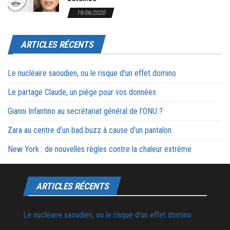
19/06/2020
ARTICLES RÉCENTS
Le nucléaire saoudien, ou le risque d’un effet domino
Le partage Claude, un piège pour vos données
Gianni Infantino au secrétariat général de l’ONU ?
Zara au centre d’un bad buzz à cause d’un pantalon
New York : de nouvelles règles contre la chaleur extrême
ARTICLES RÉCENTS
Le nucléaire saoudien, ou le risque d’un effet domino