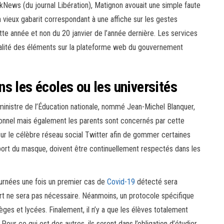
kNews (du journal Libération), Matignon avouait une simple faute
’un vieux gabarit correspondant à une affiche sur les gestes
tte année et non du 20 janvier de l’année dernière. Les services
otalité des éléments sur la plateforme web du gouvernement
s les écoles ou les universités
ministre de l’Éducation nationale, nommé Jean-Michel Blanquer,
rsonnel mais également les parents sont concernés par cette
eu sur le célèbre réseau social Twitter afin de gommer certaines
port du masque, doivent être continuellement respectés dans les
journées une fois un premier cas de
Covid-19
détecté sera
art ne sera pas nécessaire. Néanmoins, un protocole spécifique
ges et lycées. Finalement, il n’y a que les élèves totalement
our ce qui est des autres, ils seront dans l’obligation d’étudier