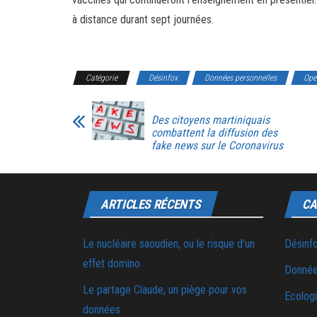
à distance durant sept journées.
Catégorie
Désinfox
Données personnelles
Ope
Des citoyens martiniquais
combattent la diffusion des
fake news sur le Coronavirus
ARTICLES RÉCENTS
CA
Le nucléaire saoudien, ou le risque d’un
Désinf
effet domino
Donnée
Le partage Claude, un piège pour vos
Ecolog
données