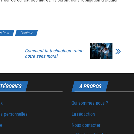
n Data
Politique
Comment la technologie ruine
notre sens moral
TÉGORIES
A PROPOS
ox
Qui sommes-nous ?
s personnelles
La rédaction
ie
Nous contacter