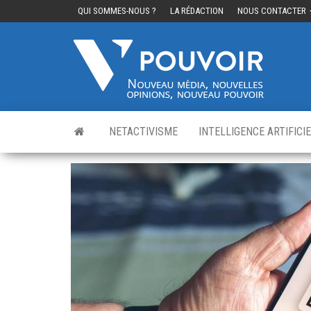
QUI SOMMES-NOUS ?
LA RÉDACTION
NOUS CONTACTER
Cinq
Nouvea
média,
pouvo
nouvelle
opinions
nouveau
pouvoir
NETACTIVISME
INTELLIGENCE ARTIFICI