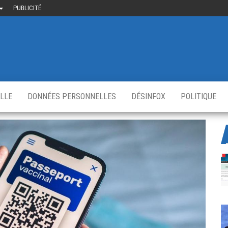
PUBLICITÉ
uième-
u
ir.fr
s
,
ELLE
DONNÉES PERSONNELLES
DÉSINFOX
POLITIQUE