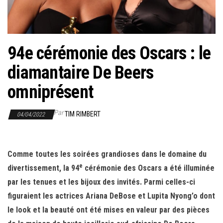
r
l
a
n
94e cérémonie des Oscars : le
a
diamantaire De Beers
v
i
omniprésent
g
a
Par
TIM RIMBERT
04/04/2022
t
i
Comme toutes les soirées grandioses dans le domaine du
o
e
divertissement, la 94
cérémonie des Oscars a été illuminée
n
par les tenues et les bijoux des invités. Parmi celles-ci
figuraient les actrices Ariana DeBose et Lupita Nyong’o dont
le look et la beauté ont été mises en valeur par des pièces