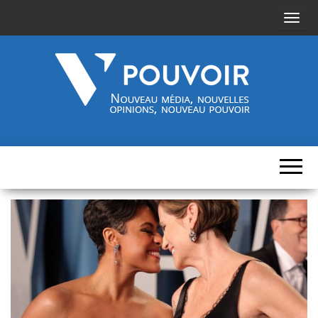
A
f
f
i
c
h
Cinquième-
Nouveau
e
média,
pouvoir.fr
r
nouvelles
opinions,
/
nouveau
pouvoir
m
a
s
q
u
e