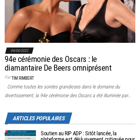
r
l
a
n
a
v
04/04/2022
i
94e cérémonie des Oscars : le
g
diamantaire De Beers omniprésent
a
Par
TIM RIMBERT
t
Comme toutes les soirées grandioses dans le domaine du
i
divertissement, la 94e cérémonie des Oscars a été illuminée par…
o
n
ARTICLES POPULAIRES
Soutien au RIP ADP : Sitôt lancée, la
plateforme est déjà vivement critiquée pour