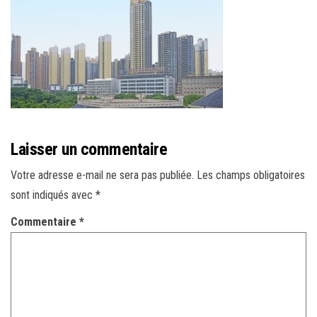
r
l
a
n
a
v
i
g
Laisser un commentaire
a
Votre adresse e-mail ne sera pas publiée.
Les champs obligatoires
t
sont indiqués avec
*
i
o
Commentaire
*
n