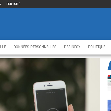
PUBLICITÉ
uième-
u
ir.fr
s
,
ELLE
DONNÉES PERSONNELLES
DÉSINFOX
POLITIQUE