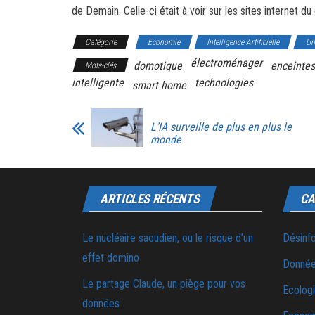
de Demain. Celle-ci était à voir sur les sites internet 
Catégorie
Economie
Intelligence Artificielle
Un
électroménager
domotique
enceinte
Mots-clés
intelligente
technologies
smart home
L’IA surveille de plus en plus le
monde
ARTICLES RÉCENTS
CA
Le nucléaire saoudien, ou le risque d’un
Désinf
effet domino
Donnée
Le partage Claude, un piège pour vos
Ecolog
données