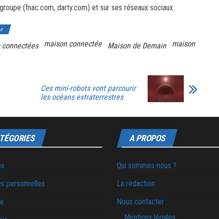
du groupe (fnac.com, darty.com) et sur ses réseaux sociaux.
e
maison connectée
maison
s connectées
Maison de Demain
Ces mini-robots vont parcourir
les océans extraterrestres
TÉGORIES
A PROPOS
ox
Qui sommes-nous ?
s personnelles
La rédaction
ie
Nous contacter
Mentions légales