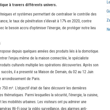
Le
ique à travers différents univers.
Gi
hniques et systèmes permettant de centraliser le contrôle des
Za
rance, le taux de pénétration s’élevait à 17% en 2020, contre
c le besoin accru d’optimiser l’énergie, de protéger notre lieu
Ne
s
ropose depuis quelques années des produits liés à la domotique.
ontrer l’enjeu même de la maison connectée, le spécialiste
roduits culturels multiplie les opérations découvertes. Après son
c succès, il a presenté sa Maison de Demain, du 02 au 12 Juin
me arrondissement de Paris.
750 m². L’objectif était de faire découvrir les dernières
s thématiques. Parmi lesquelles la sécurité, l’énergie, la cuisine,
e et les mobilités urbaines. Les visiteurs ont pu admirer une
méras Wi-Fi pour la vidéo surveillance, des alarmes anti-