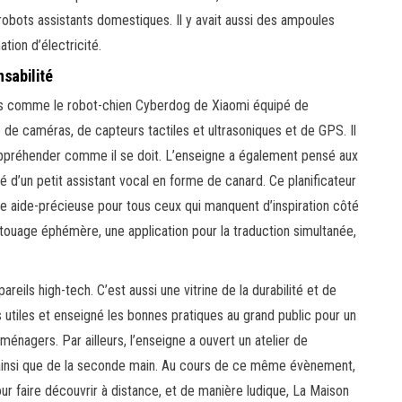
obots assistants domestiques. Il y avait aussi des ampoules
ion d’électricité.
nsabilité
its comme le robot-chien Cyberdog de Xiaomi équipé de
e caméras, de capteurs tactiles et ultrasoniques et de GPS. Il
’appréhender comme il se doit. L’enseigne a également pensé aux
’un petit assistant vocal en forme de canard. Ce planificateur
ne aide-précieuse pour tous ceux qui manquent d’inspiration côté
atouage éphémère, une application pour la traduction simultanée,
ils high-tech. C’est aussi une vitrine de la durabilité et de
s utiles et enseigné les bonnes pratiques au grand public pour un
ménagers. Par ailleurs, l’enseigne a ouvert un atelier de
 ainsi que de la seconde main. Au cours de ce même évènement,
ur faire découvrir à distance, et de manière ludique, La Maison