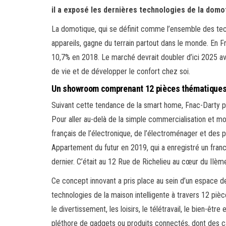
il a exposé les dernières technologies de la domot
La domotique, qui se définit comme l’ensemble des tec
appareils, gagne du terrain partout dans le monde. En F
10,7% en 2018. Le marché devrait doubler d’ici 2025 ave
de vie et de développer le confort chez soi.
Un showroom comprenant 12 pièces thématique
Suivant cette tendance de la smart home, Fnac-Darty p
Pour aller au-delà de la simple commercialisation et m
français de l’électronique, de l’électroménager et des p
Appartement du futur en 2019, qui a enregistré un fran
dernier. C’était au 12 Rue de Richelieu au cœur du IIè
Ce concept innovant a pris place au sein d’un espace de 
technologies de la maison intelligente à travers 12 pièce
le divertissement, les loisirs, le télétravail, le bien-êtr
pléthore de gadgets ou produits connectés, dont des ca