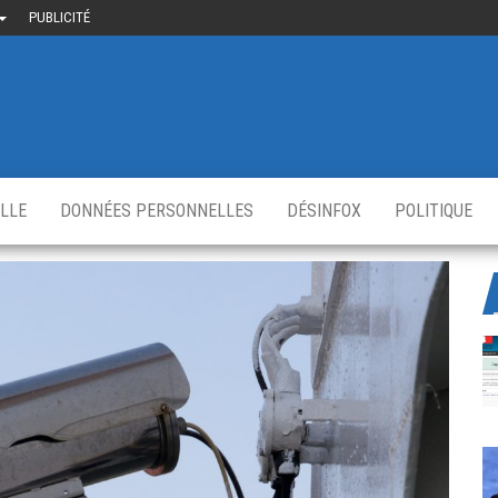
PUBLICITÉ
uième-
u
ir.fr
s
,
ELLE
DONNÉES PERSONNELLES
DÉSINFOX
POLITIQUE