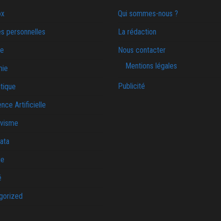
ox
Qui sommes-nous ?
s personnelles
La rédaction
ie
Nous contacter
Mentions légales
mie
Publicité
tique
ence Artificielle
ivisme
ata
ue
é
gorized