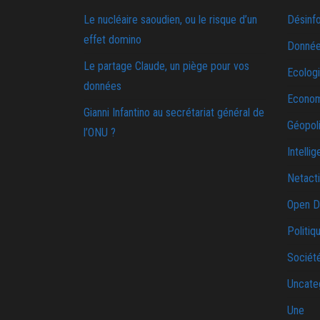
Le nucléaire saoudien, ou le risque d’un
Désinf
effet domino
Donnée
Le partage Claude, un piège pour vos
Ecolog
données
Econo
Gianni Infantino au secrétariat général de
Géopoli
l’ONU ?
Intellig
Netact
Open D
Politiq
Sociét
Uncate
Une