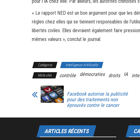
pour l’IA chez elle. Par ailleurs, les autorités chinoise
« Le rapport NED est un bon argument pour que les démoc
règles chez elles qui se tiennent responsables de l’util
libertés civiles. Elles devraient également faire pressi
mêmes valeurs », conclut le journal.
Catégorie
Intelligence Artificielle
démocraties
IA
contrôle
droits
inte
Mots-clés
Facebook autorise la publicité
pour des traitements non
éprouvés contre le cancer
ARTICLES RÉCENTS
CA