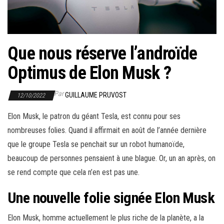
r
l
a
n
Que nous réserve l’androïde
a
Optimus de Elon Musk ?
v
i
Par
GUILLAUME PRUVOST
12/10/2022
g
a
Elon Musk, le patron du géant Tesla, est connu pour ses
t
nombreuses folies. Quand il affirmait en août de l’année dernière
i
que le groupe Tesla se penchait sur un robot humanoïde,
o
beaucoup de personnes pensaient à une blague. Or, un an après, on
n
se rend compte que cela n’en est pas une.
Une nouvelle folie signée Elon Musk
Elon Musk, homme actuellement le plus riche de la planète, a la