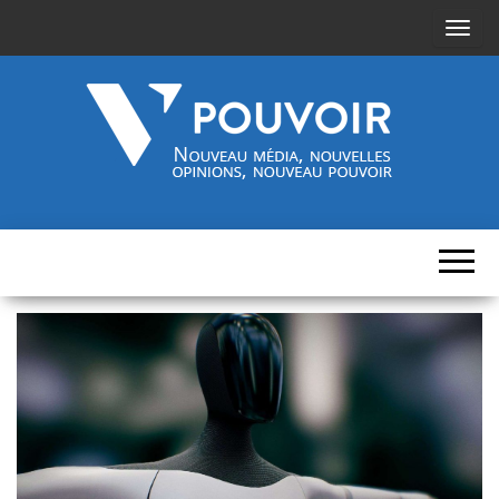
A
f
f
i
c
h
Cinquième-
Nouveau
e
média,
pouvoir.fr
r
nouvelles
opinions,
/
nouveau
pouvoir
m
a
s
q
u
e