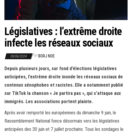
r
l
a
n
Législatives : l’extrême droite
a
infecte les réseaux sociaux
v
i
Par
BORJ NOE
28/06/2024
g
a
Depuis plusieurs jours, sur fond d’élections législatives
t
anticipées, l’extrême droite inonde les réseaux sociaux de
i
contenus xénophobes et racistes. Elle a notamment publié
o
sur TikTok la chanson « Je partira pas », qui s’attaque aux
n
immigrés. Les associations portent plainte.
Après avoir remporté les européennes du dimanche 9 juin, le
Rassemblement National fonce désormais vers les législatives
anticipées des 30 juin et 7 juillet prochains. Tous les sondages le