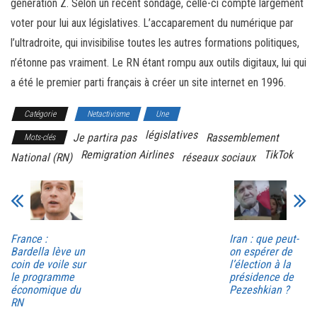
génération Z. Selon un récent sondage, celle-ci compte largement
voter pour lui aux législatives. L’accaparement du numérique par
l’ultradroite, qui invisibilise toutes les autres formations politiques,
n’étonne pas vraiment. Le RN étant rompu aux outils digitaux, lui qui
a été le premier parti français à créer un site internet en 1996.
Catégorie
Netactivisme
Une
législatives
Je partira pas
Rassemblement
Mots-clés
Remigration Airlines
TikTok
National (RN)
réseaux sociaux
France :
Iran : que peut-
Bardella lève un
on espérer de
coin de voile sur
l’élection à la
le programme
présidence de
économique du
Pezeshkian ?
RN