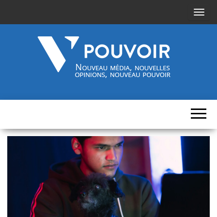
A
f
f
i
c
h
Cinquième-
Nouveau
e
média,
pouvoir.fr
r
nouvelles
opinions,
/
nouveau
pouvoir
m
a
s
q
u
e