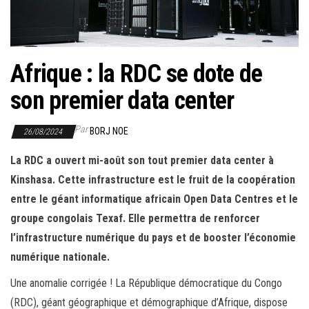
r
l
a
n
Afrique : la RDC se dote de
a
son premier data center
v
i
Par
BORJ NOE
26/08/2024
g
a
La RDC a ouvert mi-août son tout premier data center à
t
Kinshasa. Cette infrastructure est le fruit de la coopération
i
entre le géant informatique africain Open Data Centres et le
o
groupe congolais Texaf. Elle permettra de renforcer
n
l’infrastructure numérique du pays et de booster l’économie
numérique nationale.
Une anomalie corrigée ! La République démocratique du Congo
(RDC), géant géographique et démographique d’Afrique, dispose