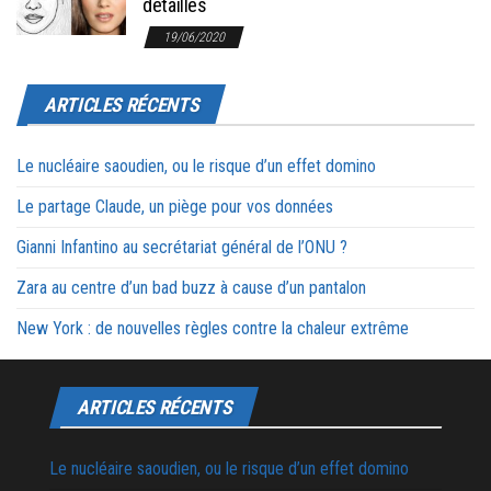
détaillés
19/06/2020
ARTICLES RÉCENTS
Le nucléaire saoudien, ou le risque d’un effet domino
Le partage Claude, un piège pour vos données
Gianni Infantino au secrétariat général de l’ONU ?
Zara au centre d’un bad buzz à cause d’un pantalon
New York : de nouvelles règles contre la chaleur extrême
ARTICLES RÉCENTS
Le nucléaire saoudien, ou le risque d’un effet domino