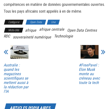
compétences en matière de données gouvernementales ouvertes.
Tous les pays africains sont appelés à en de même.
Catégorie
Open Data
Une
afrique centrale
afrique
Open Data Centres
Mots-clés
RDC
Technologie
souveraineté numérique
Australie :
#FreePavel :
quand les
Elon Musk
magazines
monte au
scientifiques se
créneau avec
mettent aussi à
toute la tech
la rédaction par
l’IA
ARTICLES POPULAIRES