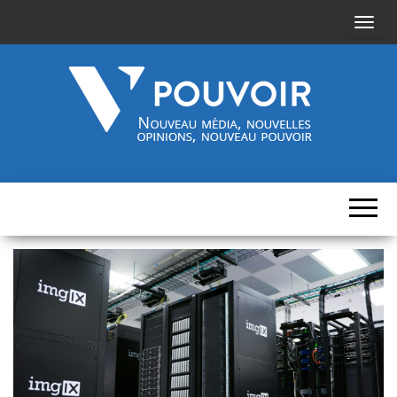
A
f
f
i
c
h
Cinquième-
Nouveau
e
média,
pouvoir.fr
r
nouvelles
opinions,
/
nouveau
pouvoir
m
a
s
q
u
e