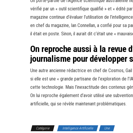
Un porte-parole de l’Agence scientifique australienne ne
vérifié par un « outil scientifique qualifié » et « édité 
magazine continue d’évaluer l’utilisation de l’intelligenc
en chef du magazine, Ian Connellan, a confié pour sa par
il était en poste. Sinon, il aurait dit c’était une « mauvais
On reproche aussi à la revue d
journalisme pour développer 
Une autre ancienne rédactrice en chef de Cosmos, Gai
si elle est une « grande partisane de l’exploration de l’IA
cette technologie. Mais l’inexactitude des contenus gén
On lui reproche également d’avoir utilisé une subventio
artificielle, qui se révèle maintenant problématiques.
Catégorie
Intelligence Artificielle
Une