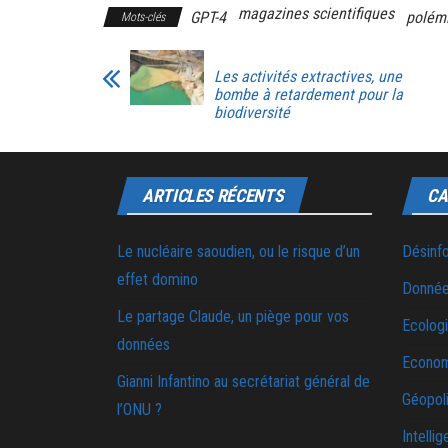
magazines scientifiques
GPT-4
polém
Mots-clés
Les activités extractives, une
bombe à retardement pour la
biodiversité
ARTICLES RÉCENTS
CA
Le nucléaire saoudien, ou le risque d’un
Désinf
effet domino
Donnée
Le partage Claude, un piège pour vos
Ecolog
données
Econo
Gianni Infantino au secrétariat général de
Géopoli
l’ONU ?
Intellig