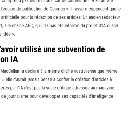
 comprend pas les résultats, car le contenu de l’IA aurait été
par l’équipe de publication de Cosmos ». Il rassure cependant que le
e artificielle pour la rédaction de ses articles. Un ancien rédacteur
t, à la chaîne ABC, qu’il n’a pas été informé du projet d’IA quand
e idée ».
’avoir utilisé une subvention de
son IA
l MacCallum a déclaré à la même chaîne australienne que même
 », elle n’aurait jamais pensé à confier la création d’articles à
érés par l’IA n’est pas la seule critique adressée au magazine.
n de journalisme pour développer ses capacités d’intelligence