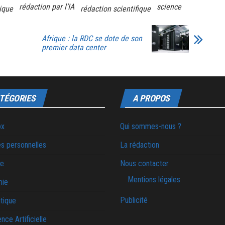
rédaction par l’IA
science
ique
rédaction scientifique
Afrique : la RDC se dote de son
premier data center
TÉGORIES
A PROPOS
ox
Qui sommes-nous ?
s personnelles
La rédaction
ie
Nous contacter
Mentions légales
mie
Publicité
tique
ence Artificielle