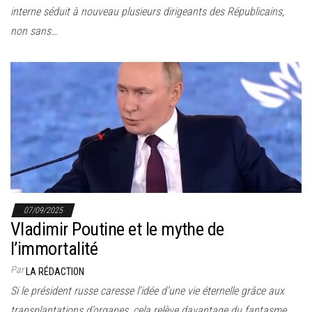
interne séduit à nouveau plusieurs dirigeants des Républicains,
non sans…
07/09/2025
Vladimir Poutine et le mythe de
l’immortalité
Par
LA RÉDACTION
Si le président russe caresse l’idée d’une vie éternelle grâce aux
transplantations d’organes, cela relève davantage du fantasme