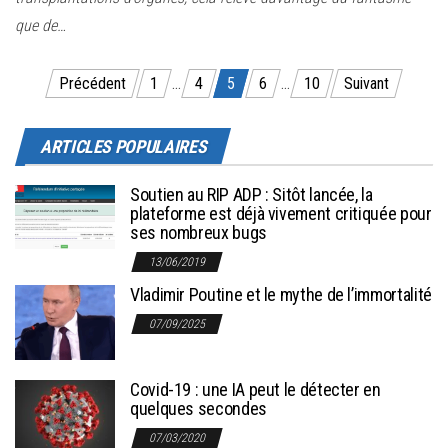
que de…
Pagination des publications
Précédent
1
…
4
5
6
…
10
Suivant
ARTICLES POPULAIRES
Soutien au RIP ADP : Sitôt lancée, la
plateforme est déjà vivement critiquée pour
ses nombreux bugs
13/06/2019
Vladimir Poutine et le mythe de l’immortalité
07/09/2025
Covid-19 : une IA peut le détecter en
quelques secondes
07/03/2020