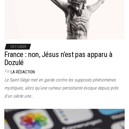
r
l
a
n
a
v
13/11/2025
i
France : non, Jésus n’est pas apparu à
g
Dozulé
a
Par
LA RÉDACTION
t
Le Saint-Siège met en garde contre les supposés phénomènes
i
mystiques, alors qu’une rumeur persistante évoque depuis près
o
d’un siècle une…
n