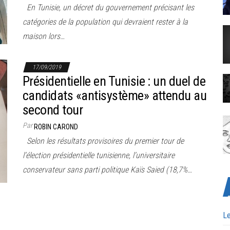
En Tunisie, un décret du gouvernement précisant les
catégories de la population qui devraient rester à la
maison lors…
17/09/2019
Présidentielle en Tunisie : un duel de
candidats «antisystème» attendu au
second tour
Par
ROBIN CAROND
Selon les résultats provisoires du premier tour de
l’élection présidentielle tunisienne, l’universitaire
conservateur sans parti politique Kaïs Saied (18,7%…
Le