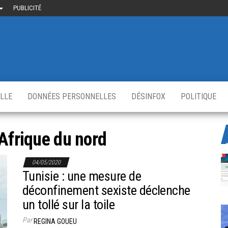
PUBLICITÉ
uième-
u
ir.fr
s
,
ELLE
DONNÉES PERSONNELLES
DÉSINFOX
POLITIQUE
Afrique du nord
04/05/2020
Tunisie : une mesure de
déconfinement sexiste déclenche
un tollé sur la toile
Par
REGINA GOUEU