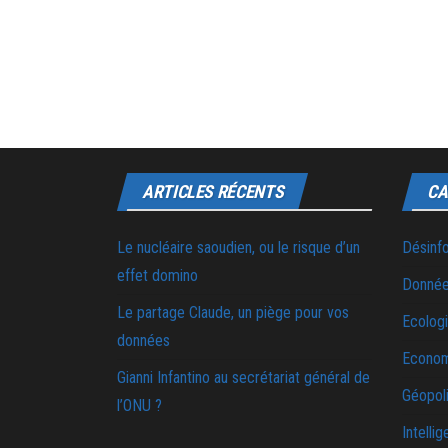
ARTICLES RÉCENTS
CA
Le nucléaire saoudien, ou le risque d’un
Désinf
effet domino
Donnée
Le partage Claude, un piège pour vos
Ecolog
données
Econo
Gianni Infantino au secrétariat général de
Géopoli
l’ONU ?
Intellig