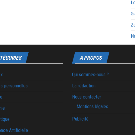
Le
Gi
Za
Ne
TÉGORIES
A PROPOS
ox
Qui sommes-nous ?
s personnelles
La rédaction
ie
Nous contacter
Mentions légales
mie
Publicité
tique
ence Artificielle