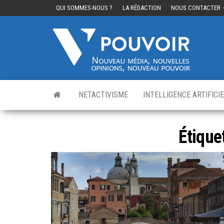
QUI SOMMES-NOUS ?
LA RÉDACTION
NOUS CONTACTER
Cinq
Nouvea
média,
pouvo
nouvelle
opinions
nouveau
pouvoir
NETACTIVISME
INTELLIGENCE ARTIFICI
Étique