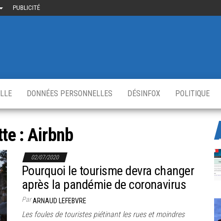
PUBLICITÉ
uième-
u
ir.fr
s
,
ELLE
DONNÉES PERSONNELLES
DÉSINFOX
POLITIQUE
tte :
Airbnb
02/07/2020
Pourquoi le tourisme devra changer
après la pandémie de coronavirus
Par
ARNAUD LEFEBVRE
Les foules de touristes piétinant les rues et moindres