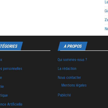
Le
Gi
Za
Ne
TÉGORIES
A PROPOS
ox
Qui sommes-nous ?
s personnelles
La rédaction
ie
Nous contacter
Mentions légales
mie
Publicité
tique
ence Artificielle