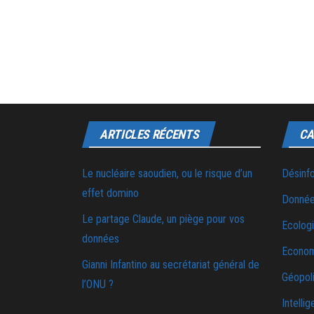
ARTICLES RÉCENTS
CA
Le nucléaire saoudien, ou le risque d’un
Désinf
effet domino
Donnée
Le partage Claude, un piège pour vos
Ecolog
données
Econo
Gianni Infantino au secrétariat général de
Géopoli
l’ONU ?
Intellig