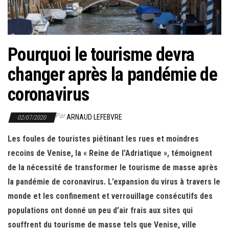
r
l
a
n
Pourquoi le tourisme devra
a
changer après la pandémie de
v
i
coronavirus
g
a
Par
ARNAUD LEFEBVRE
02/07/2020
t
Les foules de touristes piétinant les rues et moindres
i
recoins de Venise, la « Reine de l’Adriatique », témoignent
o
de la nécessité de transformer le tourisme de masse après
n
la pandémie de coronavirus. L’expansion du virus à travers le
monde et les confinement et verrouillage consécutifs des
populations ont donné un peu d’air frais aux sites qui
souffrent du tourisme de masse tels que Venise, ville