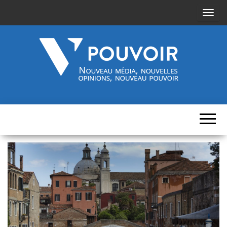
A
f
f
i
c
h
Cinquième-
Nouveau
e
média,
pouvoir.fr
r
nouvelles
opinions,
/
nouveau
pouvoir
m
a
s
q
u
e