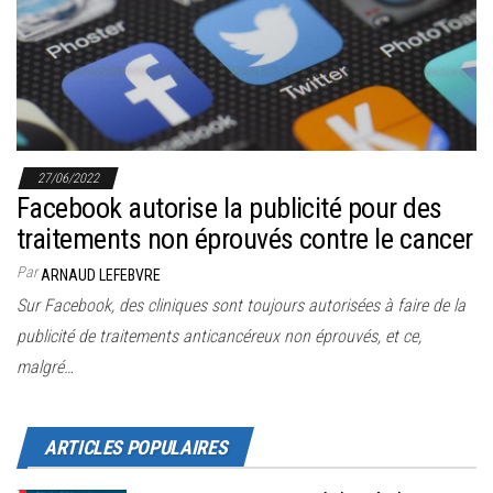
r
l
a
n
a
v
27/06/2022
i
Facebook autorise la publicité pour des
g
traitements non éprouvés contre le cancer
a
Par
ARNAUD LEFEBVRE
t
Sur Facebook, des cliniques sont toujours autorisées à faire de la
i
publicité de traitements anticancéreux non éprouvés, et ce,
o
malgré…
n
ARTICLES POPULAIRES