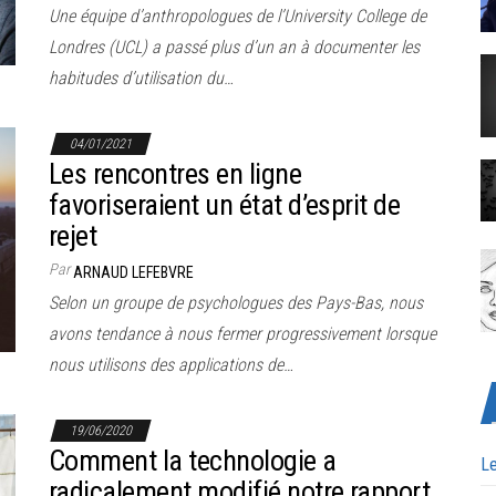
Une équipe d’anthropologues de l’University College de
Londres (UCL) a passé plus d’un an à documenter les
habitudes d’utilisation du…
04/01/2021
Les rencontres en ligne
favoriseraient un état d’esprit de
rejet
Par
ARNAUD LEFEBVRE
Selon un groupe de psychologues des Pays-Bas, nous
avons tendance à nous fermer progressivement lorsque
nous utilisons des applications de…
19/06/2020
Comment la technologie a
Le
radicalement modifié notre rapport