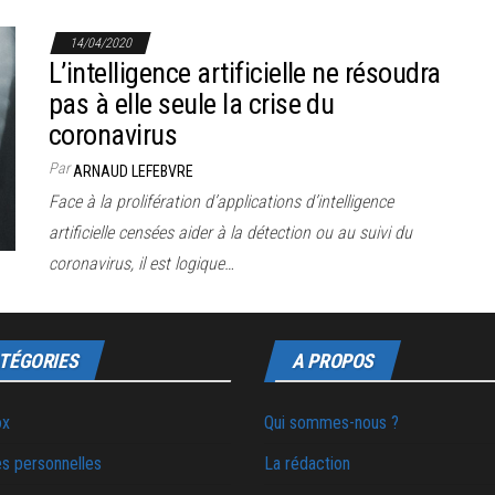
14/04/2020
L’intelligence artificielle ne résoudra
pas à elle seule la crise du
coronavirus
Par
ARNAUD LEFEBVRE
Face à la prolifération d’applications d’intelligence
artificielle censées aider à la détection ou au suivi du
coronavirus, il est logique…
TÉGORIES
A PROPOS
ox
Qui sommes-nous ?
s personnelles
La rédaction