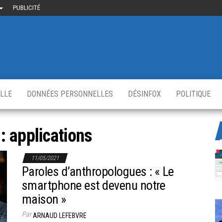
PUBLICITÉ
uième-
u
ir.fr
s
,
ELLE
DONNÉES PERSONNELLES
DÉSINFOX
POLITIQUE
 :
applications
11/05/2021
Paroles d’anthropologues : « Le
smartphone est devenu notre
maison »
Par
ARNAUD LEFEBVRE