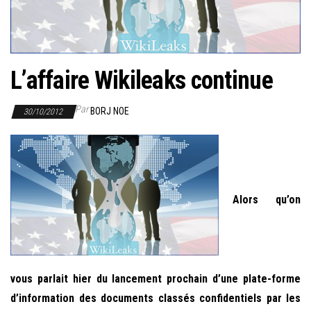
r
l
a
n
L’affaire Wikileaks continue
a
v
Par
BORJ NOE
30/10/2012
i
g
a
t
i
Alors qu’on
o
n
vous parlait hier du lancement prochain d’une plate-forme
d’information des documents classés confidentiels par les