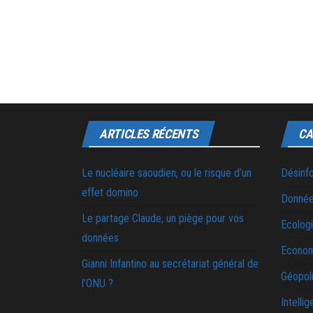
ARTICLES RÉCENTS
CA
Le nucléaire saoudien, ou le risque d’un
Désinf
effet domino
Donnée
Le partage Claude, un piège pour vos
Ecolog
données
Econo
Gianni Infantino au secrétariat général de
Géopoli
l’ONU ?
Intellig