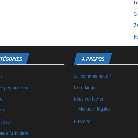
Le
Gi
Za
Ne
TÉGORIES
A PROPOS
ox
Qui sommes-nous ?
s personnelles
La rédaction
ie
Nous contacter
Mentions légales
mie
Publicité
tique
ence Artificielle