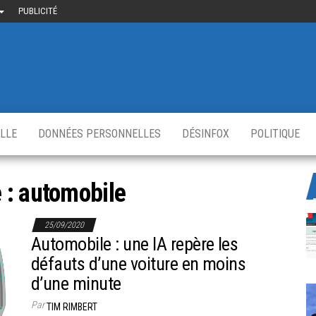
PUBLICITÉ
uième-
u
ir.fr
s
,
ELLE
DONNÉES PERSONNELLES
DÉSINFOX
POLITIQUE
 :
automobile
25/09/2020
Automobile : une IA repère les
défauts d’une voiture en moins
d’une minute
Par
TIM RIMBERT