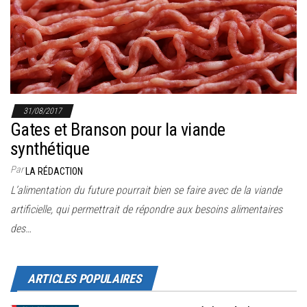
r
l
a
n
a
v
31/08/2017
i
Gates et Branson pour la viande
g
synthétique
a
Par
LA RÉDACTION
t
L’alimentation du future pourrait bien se faire avec de la viande
i
artificielle, qui permettrait de répondre aux besoins alimentaires
o
des…
n
ARTICLES POPULAIRES