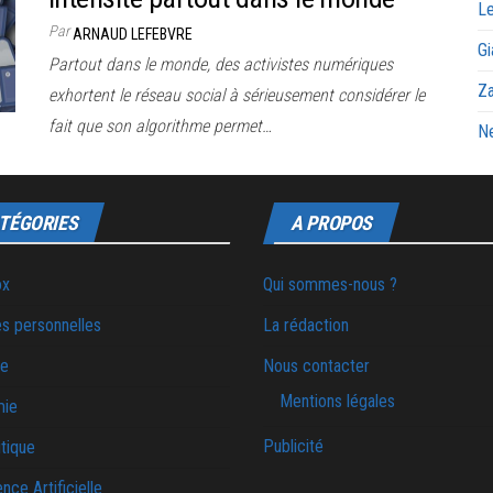
Le
Par
ARNAUD LEFEBVRE
Gi
Partout dans le monde, des activistes numériques
Za
exhortent le réseau social à sérieusement considérer le
fait que son algorithme permet…
Ne
TÉGORIES
A PROPOS
ox
Qui sommes-nous ?
s personnelles
La rédaction
ie
Nous contacter
Mentions légales
mie
Publicité
tique
ence Artificielle