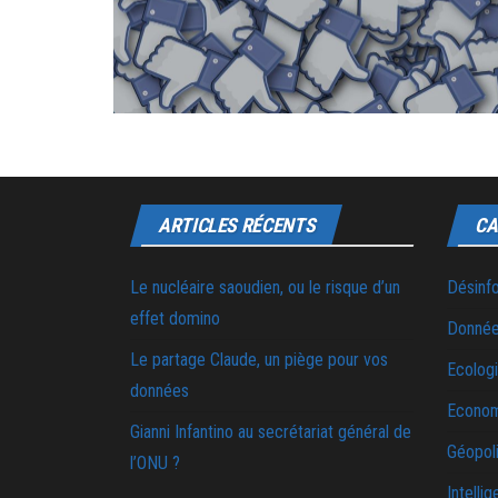
ARTICLES RÉCENTS
CA
Le nucléaire saoudien, ou le risque d’un
Désinf
effet domino
Donnée
Le partage Claude, un piège pour vos
Ecolog
données
Econo
Gianni Infantino au secrétariat général de
Géopoli
l’ONU ?
Intellig