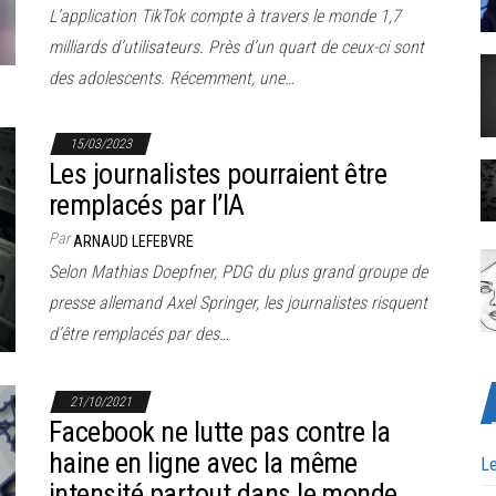
L’application TikTok compte à travers le monde 1,7
milliards d’utilisateurs. Près d’un quart de ceux-ci sont
des adolescents. Récemment, une…
15/03/2023
Les journalistes pourraient être
remplacés par l’IA
Par
ARNAUD LEFEBVRE
Selon Mathias Doepfner, PDG du plus grand groupe de
presse allemand Axel Springer, les journalistes risquent
d’être remplacés par des…
21/10/2021
Facebook ne lutte pas contre la
haine en ligne avec la même
Le
intensité partout dans le monde