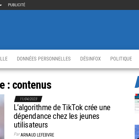
PUBLICITÉ
uième-
u
ir.fr
s
,
ELLE
DONNÉES PERSONNELLES
DÉSINFOX
POLITIQUE
e :
contenus
11/04/2023
L’algorithme de TikTok crée une
dépendance chez les jeunes
utilisateurs
Par
ARNAUD LEFEBVRE