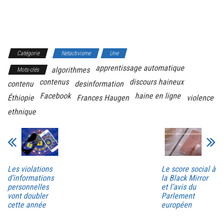
Catégorie
Netactivisme
Une
apprentissage automatique
algorithmes
Mots-clés
contenus
discours haineux
contenu
desinformation
Facebook
haine en ligne
Éthiopie
Frances Haugen
violence
ethnique
Les violations
Le score social à
d’informations
la Black Mirror
personnelles
et l’avis du
vont doubler
Parlement
cette année
européen