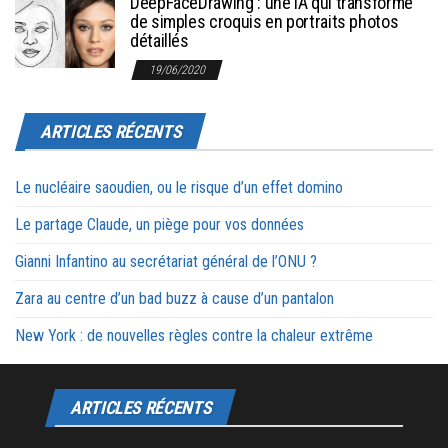
DeepFaceDrawing : une IA qui transforme
de simples croquis en portraits photos
détaillés
19/06/2020
ARTICLES RÉCENTS
Le nucléaire saoudien, ou le risque d’un effet domino
Le partage Claude, un piège pour vos données
Gianni Infantino au secrétariat général de l’ONU ?
Zara au centre d’un bad buzz à cause d’un pantalon
New York : de nouvelles règles contre la chaleur extrême
ARTICLES RÉCENTS