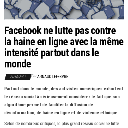
r
l
a
n
Facebook ne lutte pas contre
a
la haine en ligne avec la même
v
i
intensité partout dans le
g
monde
a
t
Par
ARNAUD LEFEBVRE
21/10/2021
i
o
Partout dans le monde, des activistes numériques exhortent
n
le réseau social à sérieusement considérer le fait que son
algorithme permet de faciliter la diffusion de
désinformation, de haine en ligne et de violence ethnique.
Selon de nombreux critiques, le plus grand réseau social ne lutte