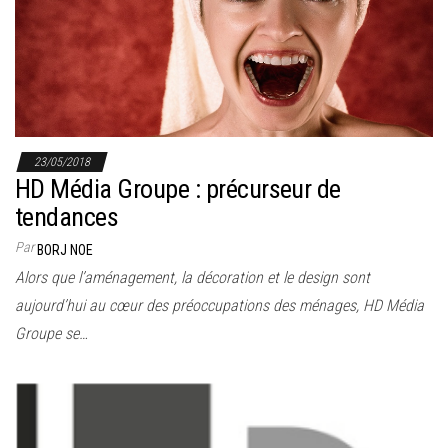
r
l
a
n
a
v
23/05/2018
i
HD Média Groupe : précurseur de
g
tendances
a
Par
BORJ NOE
t
Alors que l’aménagement, la décoration et le design sont
i
aujourd’hui au cœur des préoccupations des ménages, HD Média
o
Groupe se…
n