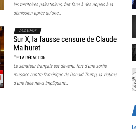
les territoires palestiniens, fait face à des appels à la
démission après qu’une…
09/03/2025
Sur X, la fausse censure de Claude
Malhuret
Par
LA RÉDACTION
Le sénateur français est devenu, fort d’une sortie
musclée contre l’Amérique de Donald Trump, la victime
d’une fake news impliquant…
Le