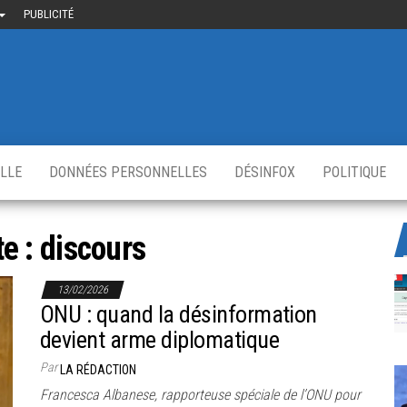
PUBLICITÉ
uième-
u
ir.fr
s
,
ELLE
DONNÉES PERSONNELLES
DÉSINFOX
POLITIQUE
te :
discours
13/02/2026
ONU : quand la désinformation
devient arme diplomatique
Par
LA RÉDACTION
Francesca Albanese, rapporteuse spéciale de l’ONU pour