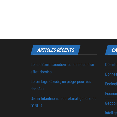
ARTICLES RÉCENTS
CA
Le nucléaire saoudien, ou le risque d’un
Désinf
effet domino
Donnée
Le partage Claude, un piège pour vos
Ecolog
données
Econo
Gianni Infantino au secrétariat général de
Géopoli
l’ONU ?
Intellig