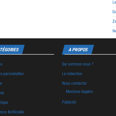
Le
Gi
Za
Ne
TÉGORIES
A PROPOS
ox
Qui sommes-nous ?
s personnelles
La rédaction
ie
Nous contacter
Mentions légales
mie
Publicité
tique
ence Artificielle