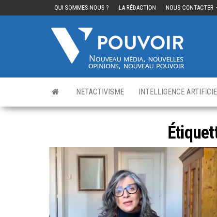
QUI SOMMES-NOUS ?
LA RÉDACTION
NOUS CONTACTER
Cinq
Nouvea
média,
pouvo
nouvelle
opinions
nouveau
pouvoir
NETACTIVISME
INTELLIGENCE ARTIFICI
Étiquet