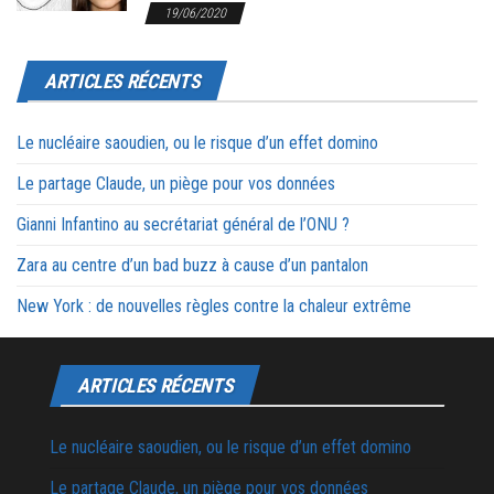
19/06/2020
ARTICLES RÉCENTS
Le nucléaire saoudien, ou le risque d’un effet domino
Le partage Claude, un piège pour vos données
Gianni Infantino au secrétariat général de l’ONU ?
Zara au centre d’un bad buzz à cause d’un pantalon
New York : de nouvelles règles contre la chaleur extrême
ARTICLES RÉCENTS
Le nucléaire saoudien, ou le risque d’un effet domino
Le partage Claude, un piège pour vos données