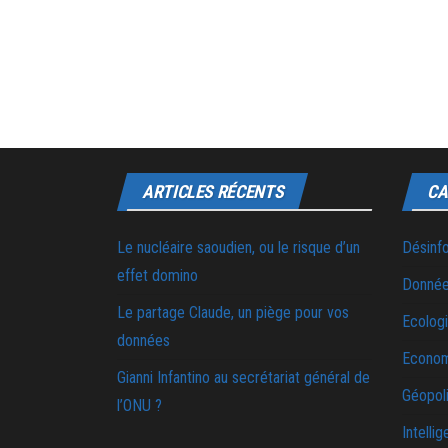
ARTICLES RÉCENTS
CA
Le nucléaire saoudien, ou le risque d’un
Désinf
effet domino
Donnée
Le partage Claude, un piège pour vos
Ecolog
données
Econo
Gianni Infantino au secrétariat général de
Géopoli
l’ONU ?
Intellig