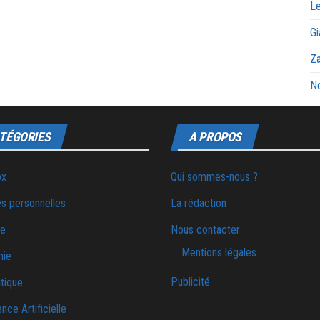
Le
Gi
Za
Ne
TÉGORIES
A PROPOS
ox
Qui sommes-nous ?
s personnelles
La rédaction
ie
Nous contacter
Mentions légales
mie
Publicité
tique
ence Artificielle