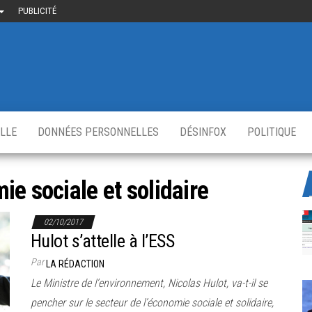
PUBLICITÉ
uième-
u
ir.fr
s
,
ELLE
DONNÉES PERSONNELLES
DÉSINFOX
POLITIQUE
ie sociale et solidaire
02/10/2017
Hulot s’attelle à l’ESS
Par
LA RÉDACTION
Le Ministre de l’environnement, Nicolas Hulot, va-t-il se
pencher sur le secteur de l’économie sociale et solidaire,