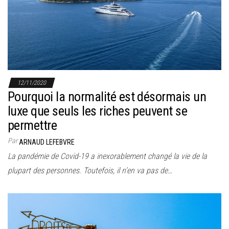
r
l
a
n
a
v
12/11/2020
i
Pourquoi la normalité est désormais un
g
luxe que seuls les riches peuvent se
a
permettre
t
Par
ARNAUD LEFEBVRE
i
La pandémie de Covid-19 a inexorablement changé la vie de la
o
plupart des personnes. Toutefois, il n’en va pas de…
n