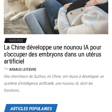
r
l
a
n
a
v
15/02/2022
i
La Chine développe une nounou IA pour
g
s’occuper des embryons dans un utérus
a
artificiel
t
Par
ARNAUD LEFEBVRE
i
Des chercheurs de Suzhou, en Chine, ont réussi à développer un
o
système d’intelligence artificielle, une nounou IA, dont les
n
fonctions…
ARTICLES POPULAIRES