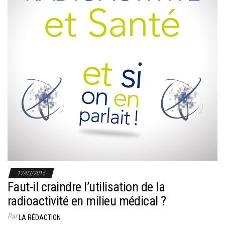
r
l
a
n
a
v
i
g
a
t
i
o
n
12/03/2015
Faut-il craindre l’utilisation de la
radioactivité en milieu médical ?
Par
LA RÉDACTION