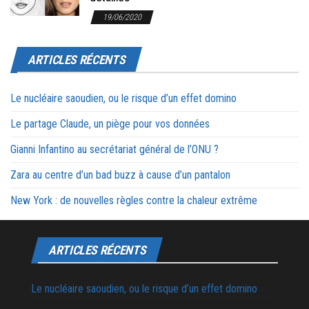
19/06/2020
ARTICLES RÉCENTS
Le nucléaire saoudien, ou le risque d’un effet domino
Le partage Claude, un piège pour vos données
Gianni Infantino au secrétariat général de l’ONU ?
Zara au centre d’un bad buzz à cause d’un pantalon
New York : de nouvelles règles contre la chaleur extrême
ARTICLES RÉCENTS
Le nucléaire saoudien, ou le risque d’un effet domino