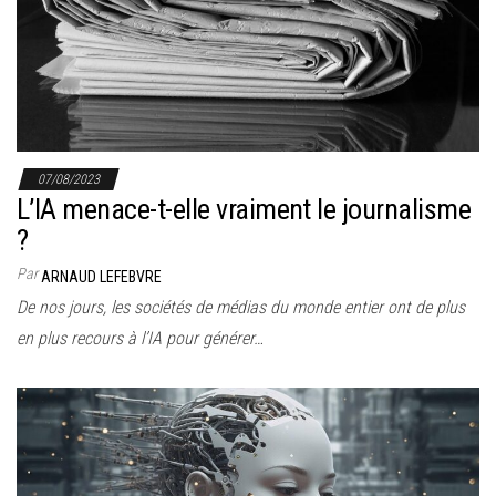
r
l
a
n
a
v
07/08/2023
i
L’IA menace-t-elle vraiment le journalisme
g
?
a
Par
ARNAUD LEFEBVRE
t
De nos jours, les sociétés de médias du monde entier ont de plus
i
en plus recours à l’IA pour générer…
o
n