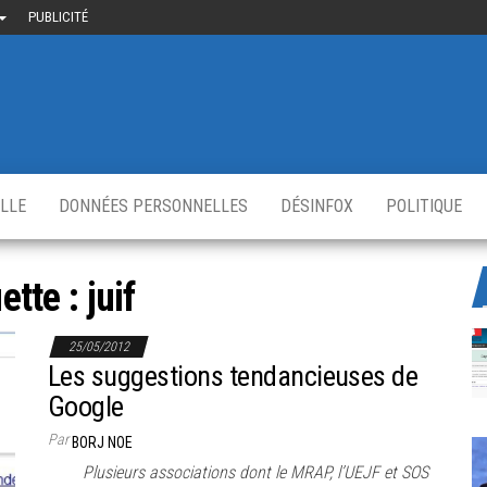
PUBLICITÉ
uième-
u
ir.fr
s
,
ELLE
DONNÉES PERSONNELLES
DÉSINFOX
POLITIQUE
ette :
juif
25/05/2012
Les suggestions tendancieuses de
Google
Par
BORJ NOE
Plusieurs associations dont le MRAP, l’UEJF et SOS