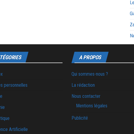
Le
Gi
Za
Ne
TÉGORIES
A PROPOS
ox
Qui sommes-nous ?
s personnelles
La rédaction
ie
Nous contacter
Mentions légales
mie
Publicité
tique
ence Artificielle