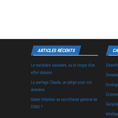
ARTICLES RÉCENTS
CA
Le nucléaire saoudien, ou le risque d’un
Désinf
effet domino
Donnée
Le partage Claude, un piège pour vos
Ecolog
données
Econo
Gianni Infantino au secrétariat général de
Géopoli
l’ONU ?
Intellig