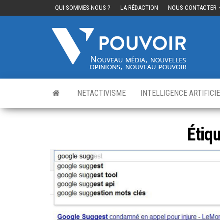
QUI SOMMES-NOUS ?
LA RÉDACTION
NOUS CONTACTER
Cinq
Nouvea
média,
pouvo
nouvelle
opinions
nouveau
pouvoir
NETACTIVISME
INTELLIGENCE ARTIFICI
Étiqu