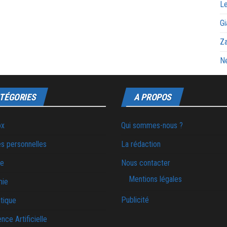
Le
Gi
Za
Ne
TÉGORIES
A PROPOS
ox
Qui sommes-nous ?
s personnelles
La rédaction
ie
Nous contacter
Mentions légales
mie
Publicité
tique
ence Artificielle