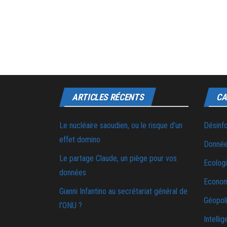
ARTICLES RÉCENTS
CA
Le nucléaire saoudien, ou le risque d’un
Désinf
effet domino
Donnée
Le partage Claude, un piège pour vos
Ecolog
données
Econo
Gianni Infantino au secrétariat général de
Géopoli
l’ONU ?
Intellig