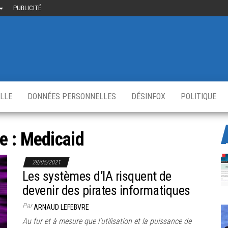
PUBLICITÉ
uième-
u
ir.fr
s
,
ELLE
DONNÉES PERSONNELLES
DÉSINFOX
POLITIQUE
e :
Medicaid
28/05/2021
Les systèmes d’IA risquent de
devenir des pirates informatiques
Par
ARNAUD LEFEBVRE
Au fur et à mesure que l’utilisation et la puissance de