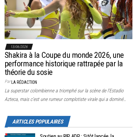
r
l
a
n
a
v
13/06/2026
i
Shakira à la Coupe du monde 2026, une
g
performance historique rattrapée par la
a
théorie du sosie
t
Par
LA RÉDACTION
i
La superstar colombienne a triomphé sur la scène de l’Estadio
o
Azteca, mais c’est une rumeur complotiste virale qui a dominé…
n
ARTICLES POPULAIRES
Soutien au RIP ADP : Sitôt lancée, la