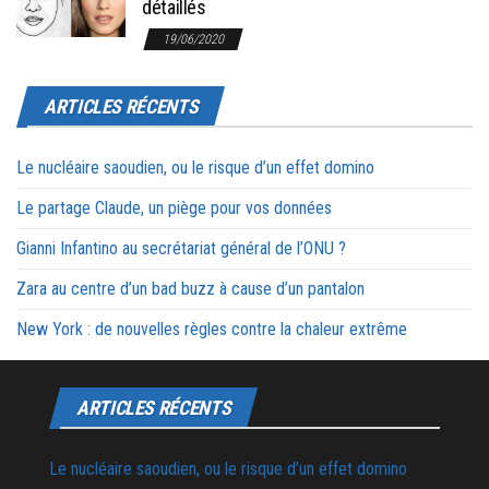
détaillés
19/06/2020
ARTICLES RÉCENTS
Le nucléaire saoudien, ou le risque d’un effet domino
Le partage Claude, un piège pour vos données
Gianni Infantino au secrétariat général de l’ONU ?
Zara au centre d’un bad buzz à cause d’un pantalon
New York : de nouvelles règles contre la chaleur extrême
ARTICLES RÉCENTS
Le nucléaire saoudien, ou le risque d’un effet domino