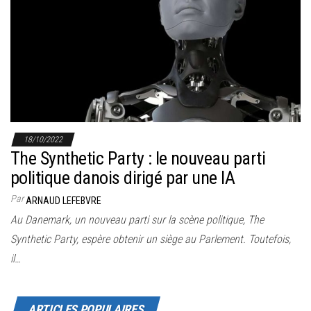
r
l
a
n
a
v
i
g
18/10/2022
The Synthetic Party : le nouveau parti
a
politique danois dirigé par une IA
t
i
Par
ARNAUD LEFEBVRE
o
Au Danemark, un nouveau parti sur la scène politique, The
n
Synthetic Party, espère obtenir un siège au Parlement. Toutefois,
il…
ARTICLES POPULAIRES