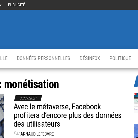
PUBLICITÉ
uième-
u
ir.fr
s
,
ELLE
DONNÉES PERSONNELLES
DÉSINFOX
POLITIQUE
:
monétisation
30/09/2021
Avec le métaverse, Facebook
profitera d’encore plus des données
des utilisateurs
Par
ARNAUD LEFEBVRE