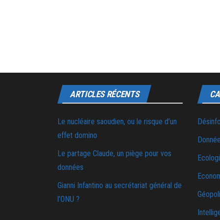
ARTICLES RÉCENTS
CA
Le nucléaire saoudien, ou le risque d’un
Désinf
effet domino
Donnée
Le partage Claude, un piège pour vos
Ecolog
données
Econo
Gianni Infantino au secrétariat général de
Géopoli
l’ONU ?
Intellig