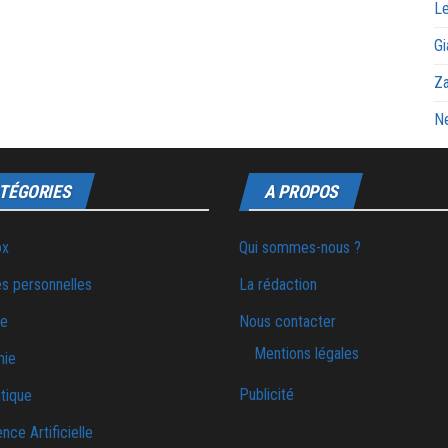
Le
Gi
Za
Ne
TÉGORIES
A PROPOS
ox
Qui sommes-nous ?
s personnelles
La rédaction
ie
Nous contacter
Mentions légales
mie
Publicité
tique
ence Artificielle