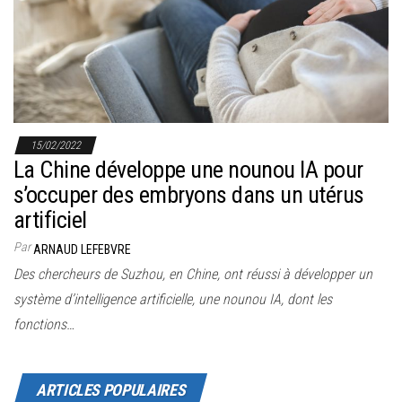
r
l
a
n
a
v
15/02/2022
i
La Chine développe une nounou IA pour
g
s’occuper des embryons dans un utérus
a
artificiel
t
Par
ARNAUD LEFEBVRE
i
Des chercheurs de Suzhou, en Chine, ont réussi à développer un
o
système d’intelligence artificielle, une nounou IA, dont les
n
fonctions…
ARTICLES POPULAIRES