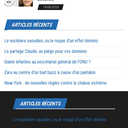
19/06/2020
ARTICLES RÉCENTS
Le nucléaire saoudien, ou le risque d’un effet domino
Le partage Claude, un piège pour vos données
Gianni Infantino au secrétariat général de l’ONU ?
Zara au centre d’un bad buzz à cause d’un pantalon
New York : de nouvelles règles contre la chaleur extrême
ARTICLES RÉCENTS
Le nucléaire saoudien, ou le risque d’un effet domino