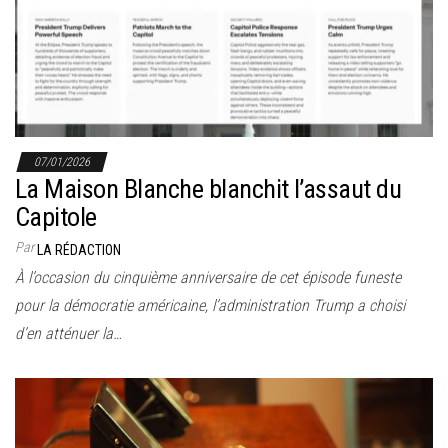
r
l
a
n
a
v
07/01/2026
i
La Maison Blanche blanchit l’assaut du
g
Capitole
a
Par
LA RÉDACTION
t
À l’occasion du cinquième anniversaire de cet épisode funeste
i
pour la démocratie américaine, l’administration Trump a choisi
o
d’en atténuer la…
n