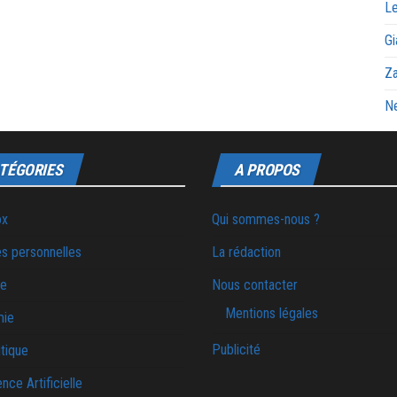
Le
Gi
Za
Ne
TÉGORIES
A PROPOS
ox
Qui sommes-nous ?
s personnelles
La rédaction
ie
Nous contacter
Mentions légales
mie
Publicité
tique
ence Artificielle