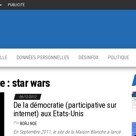
PUBLICITÉ
uième-
u
ir.fr
s
,
ELLE
DONNÉES PERSONNELLES
DÉSINFOX
POLITIQUE
te :
star wars
06/12/2012
De la démocratie (participative sur
internet) aux Etats-Unis
Par
BORJ NOE
En Septembre 2011, le site de la Maison Blanche a lancé