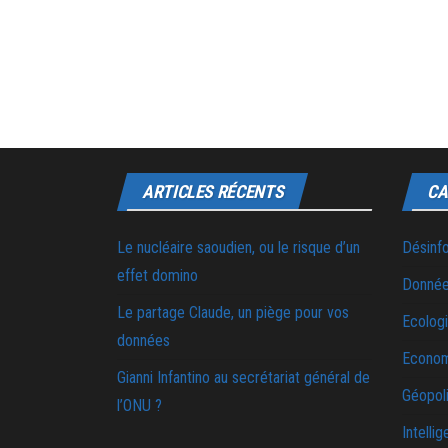
ARTICLES RÉCENTS
CA
Le nucléaire saoudien, ou le risque d’un
Désinf
effet domino
Donnée
Le partage Claude, un piège pour vos
Ecolog
données
Econo
Gianni Infantino au secrétariat général de
Géopoli
l’ONU ?
Intellig