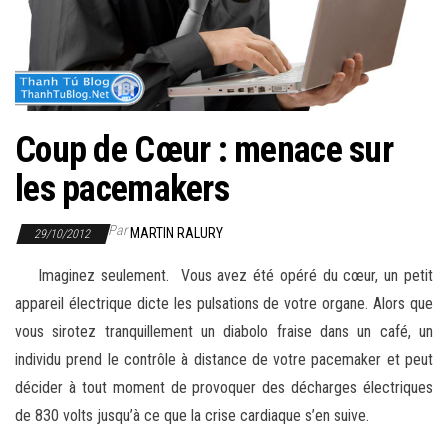
r
l
a
n
a
Coup de Cœur : menace sur
v
i
les pacemakers
g
a
Par
MARTIN RALURY
29/10/2012
t
Imaginez seulement. Vous avez été opéré du cœur, un petit
i
appareil électrique dicte les pulsations de votre organe. Alors que
o
vous sirotez tranquillement un diabolo fraise dans un café, un
n
individu prend le contrôle à distance de votre pacemaker et peut
décider à tout moment de provoquer des décharges électriques
de 830 volts jusqu’à ce que la crise cardiaque s’en suive.