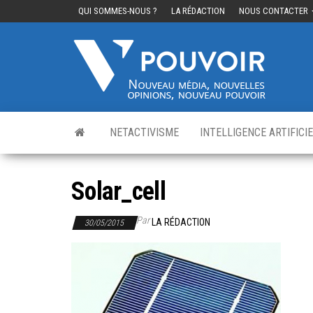
QUI SOMMES-NOUS ?
LA RÉDACTION
NOUS CONTACTER
Cinq
Nouvea
média,
pouvo
nouvelle
opinions
nouveau
pouvoir
NETACTIVISME
INTELLIGENCE ARTIFICI
Solar_cell
Par
LA RÉDACTION
30/05/2015