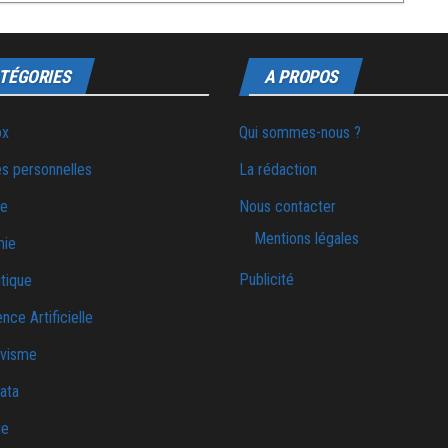
TÉGORIES
A PROPOS
ox
Qui sommes-nous ?
s personnelles
La rédaction
ie
Nous contacter
Mentions légales
mie
Publicité
tique
ence Artificielle
ivisme
ata
ue