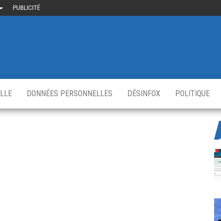
PUBLICITÉ
uième-
u
ir.fr
s
,
ELLE
DONNÉES PERSONNELLES
DÉSINFOX
POLITIQUE