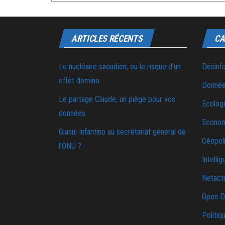
ARTICLES RÉCENTS
CA
Le nucléaire saoudien, ou le risque d’un
Désinf
effet domino
Donnée
Le partage Claude, un piège pour vos
Ecolog
données
Econo
Gianni Infantino au secrétariat général de
Géopoli
l’ONU ?
Intellig
Netact
Open D
Politiq