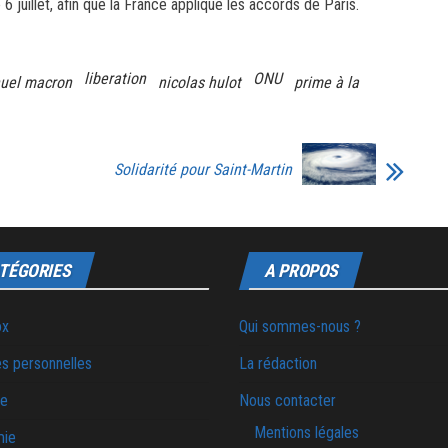
 juillet, afin que la France applique les accords de Paris.
liberation
ONU
el macron
nicolas hulot
prime à la
Solidarité pour Saint-Martin
TÉGORIES
A PROPOS
ox
Qui sommes-nous ?
s personnelles
La rédaction
ie
Nous contacter
Mentions légales
mie