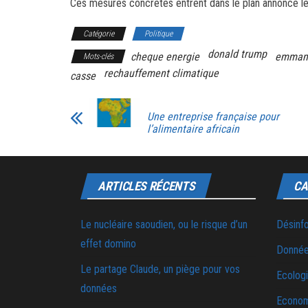
Ces mesures concrètes entrent dans le plan annoncé le 6
Catégorie
Politique
donald trump
cheque energie
emmanu
Mots-clés
rechauffement climatique
casse
Une entreprise française pour
l’alimentaire africain
ARTICLES RÉCENTS
CA
Le nucléaire saoudien, ou le risque d’un
Désinf
effet domino
Donnée
Le partage Claude, un piège pour vos
Ecolog
données
Econo