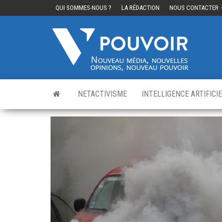
QUI SOMMES-NOUS ?
LA RÉDACTION
NOUS CONTACTER
Cinq
Nouvea
média,
pouvo
nouvelle
opinions
nouveau
pouvoir
NETACTIVISME
INTELLIGENCE ARTIFICI