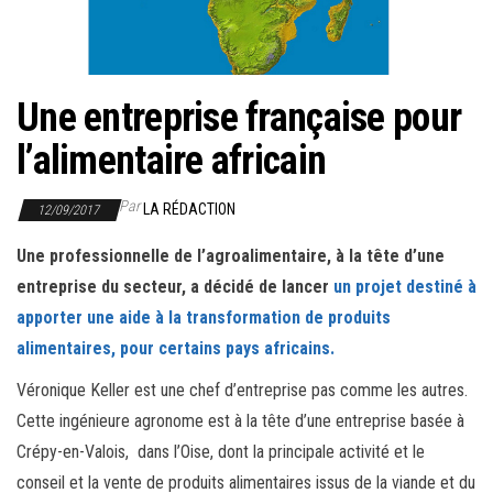
r
l
a
n
Une entreprise française pour
a
l’alimentaire africain
v
i
Par
LA RÉDACTION
12/09/2017
g
a
Une professionnelle de l’agroalimentaire, à la tête d’une
t
entreprise du secteur, a décidé de lancer
un projet destiné à
i
apporter une aide à la transformation de produits
o
alimentaires, pour certains pays africains.
n
Véronique Keller est une chef d’entreprise pas comme les autres.
Cette ingénieure agronome est à la tête d’une entreprise basée à
Crépy-en-Valois, dans l’Oise, dont la principale activité et le
conseil et la vente de produits alimentaires issus de la viande et du