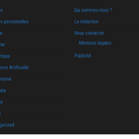
ox
Qui sommes-nous ?
s personnelles
La rédaction
ie
Nous contacter
Mentions légales
mie
Publicité
tique
ence Artificielle
ivisme
ata
ue
é
gorized