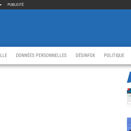
PUBLICITÉ
uième-
u
ir.fr
s
,
ELLE
DONNÉES PERSONNELLES
DÉSINFOX
POLITIQUE