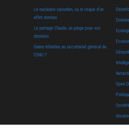
Le nucléaire saoudien, ou le risque d’un
Désinf
effet domino
Donnée
Le partage Claude, un piège pour vos
Ecolog
données
Econo
Gianni Infantino au secrétariat général de
Géopoli
l’ONU ?
Intellig
Netact
Open D
Politiq
Sociét
Uncate
Une