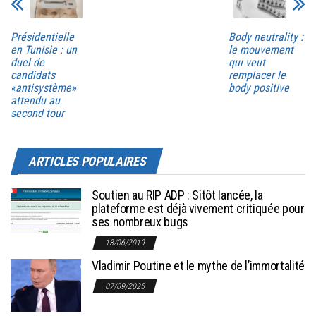
Présidentielle
Body neutrality :
en Tunisie : un
le mouvement
duel de
qui veut
candidats
remplacer le
«antisystème»
body positive
attendu au
second tour
ARTICLES POPULAIRES
Soutien au RIP ADP : Sitôt lancée, la
plateforme est déjà vivement critiquée pour
ses nombreux bugs
13/06/2019
Vladimir Poutine et le mythe de l’immortalité
07/09/2025