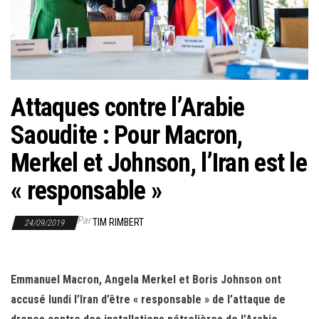
r
l
a
n
a
Attaques contre l’Arabie
v
i
Saoudite : Pour Macron,
g
Merkel et Johnson, l’Iran est le
a
t
« responsable »
i
Par
o
TIM RIMBERT
24/09/2019
n
Emmanuel Macron, Angela Merkel et Boris Johnson ont
accusé lundi l’Iran d’être « responsable » de l’attaque de