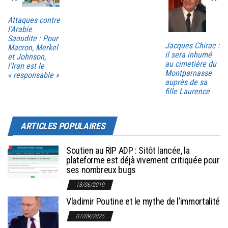
Attaques contre
l’Arabie
Saoudite : Pour
Jacques Chirac :
Macron, Merkel
il sera inhumé
et Johnson,
au cimetière du
l’Iran est le
Montparnasse
« responsable »
auprès de sa
fille Laurence
ARTICLES POPULAIRES
Soutien au RIP ADP : Sitôt lancée, la
plateforme est déjà vivement critiquée pour
ses nombreux bugs
13/06/2019
Vladimir Poutine et le mythe de l’immortalité
07/09/2025