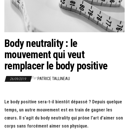
r
l
a
n
a
Body neutrality : le
v
i
mouvement qui veut
g
remplacer le body positive
a
t
Par
PATRICE TALLINEAU
26/09/2019
i
o
n
Le body positive sera-t-il bientôt dépassé ? Depuis quelque
temps, un autre mouvement est en train de gagner les
cœurs. Il s’agit du body neutrality qui prône l’art d’aimer son
corps sans forcément aimer son physique.