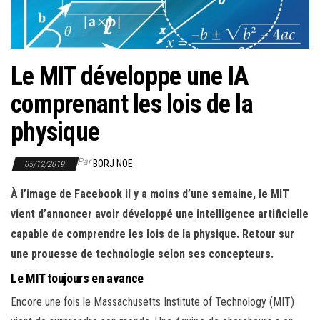
r
l
a
n
Le MIT développe une IA
a
comprenant les lois de la
v
i
physique
g
a
Par
BORJ NOE
05/12/2019
t
À l’image de Facebook il y a moins d’une semaine, le MIT
i
vient d’annoncer avoir développé une intelligence artificielle
o
capable de comprendre les lois de la physique. Retour sur
n
une prouesse de technologie selon ses concepteurs.
Le MIT toujours en avance
Encore une fois le Massachusetts Institute of Technology (MIT)