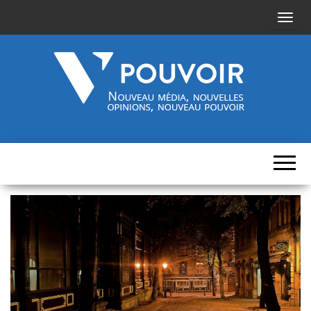
A
f
f
i
c
h
Cinquième-
Nouveau
e
média,
pouvoir.fr
r
nouvelles
opinions,
/
nouveau
pouvoir
m
a
s
q
u
e