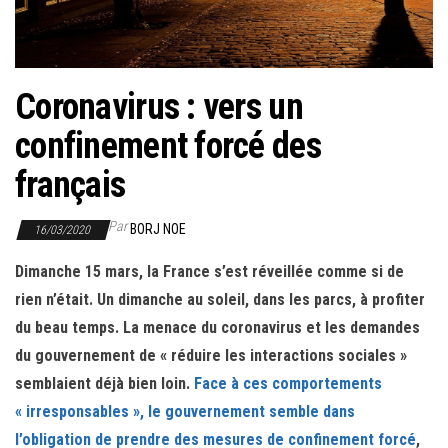
r
l
a
n
Coronavirus : vers un
a
confinement forcé des
v
i
français
g
a
Par
BORJ NOE
16/03/2020
t
Dimanche 15 mars, la France s’est réveillée comme si de
i
rien n’était. Un dimanche au soleil, dans les parcs, à profiter
o
du beau temps. La menace du coronavirus et les demandes
n
du gouvernement de « réduire les interactions sociales »
semblaient déjà bien loin.
Face à ces comportements
« irresponsables », le gouvernement semble dans
l’obligation de prendre des mesures de confinement forcé
,