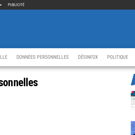
PUBLICITÉ
uième-
u
ir.fr
s
,
ELLE
DONNÉES PERSONNELLES
DÉSINFOX
POLITIQUE
sonnelles