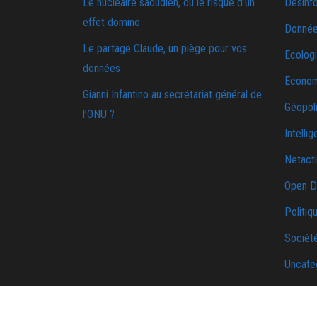
Le nucléaire saoudien, ou le risque d’un
Désinf
effet domino
Donnée
Le partage Claude, un piège pour vos
Ecolog
données
Econo
Gianni Infantino au secrétariat général de
Géopoli
l’ONU ?
Intellig
Netact
Open D
Politiq
Sociét
Uncate
Une