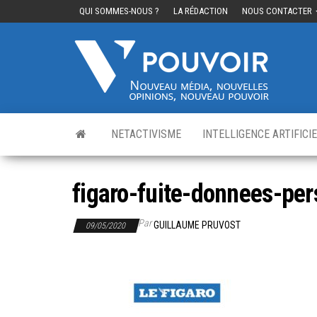
QUI SOMMES-NOUS ?
LA RÉDACTION
NOUS CONTACTER
Cinq
Nouvea
média,
pouvo
nouvelle
opinions
nouveau
pouvoir
NETACTIVISME
INTELLIGENCE ARTIFICI
figaro-fuite-donnees-per
Par
GUILLAUME PRUVOST
09/05/2020