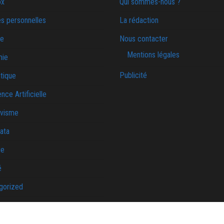
ox
Qui sommes-nous ?
s personnelles
La rédaction
ie
Nous contacter
Mentions légales
mie
Publicité
tique
ence Artificielle
ivisme
ata
ue
é
gorized