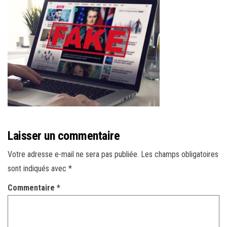
r
l
a
n
a
v
i
g
a
t
Laisser un commentaire
i
Votre adresse e-mail ne sera pas publiée.
Les champs obligatoires
o
sont indiqués avec
*
n
Commentaire
*