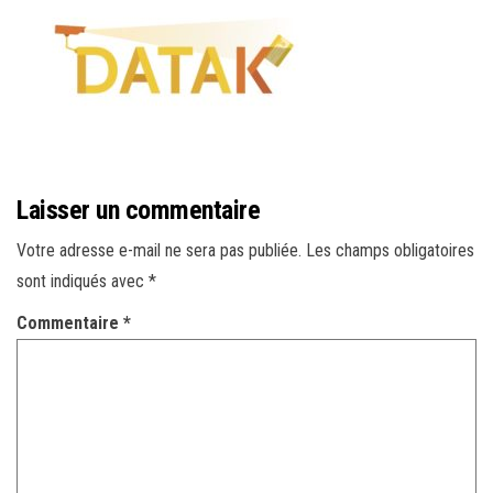
r
l
a
n
a
v
i
Laisser un commentaire
g
a
Votre adresse e-mail ne sera pas publiée.
Les champs obligatoires
t
sont indiqués avec
*
i
Commentaire
*
o
n